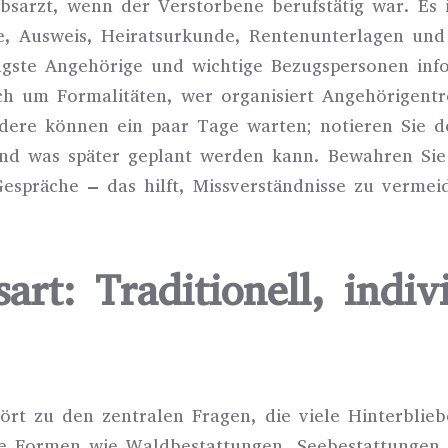
sarzt, wenn der Verstorbene berufstätig war. Es i
de, Ausweis, Heiratsurkunde, Rentenunterlagen und
ngste Angehörige und wichtige Bezugspersonen info
ch um Formalitäten, wer organisiert Angehörigentr
ndere können ein paar Tage warten; notieren Sie de
 und was später geplant werden kann. Bewahren Si
espräche – das hilft, Missverständnisse zu vermei
rt: Traditionell, indiv
rt zu den zentralen Fragen, die viele Hinterbliebe
ive Formen wie Waldbestattungen, Seebestattunge