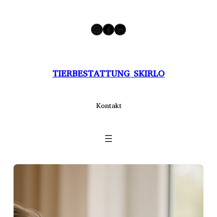
Zum
Instagram
Facebook
LinkedIn
Inhalt
springen
TIERBESTATTUNG SKIRLO
Kontakt