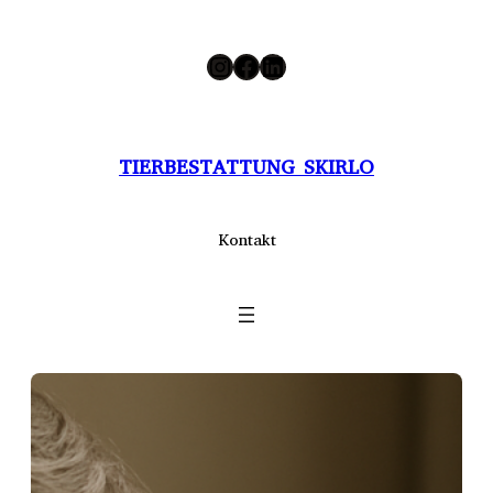
Zum
Instagram
Facebook
LinkedIn
Inhalt
springen
TIERBESTATTUNG SKIRLO
Kontakt