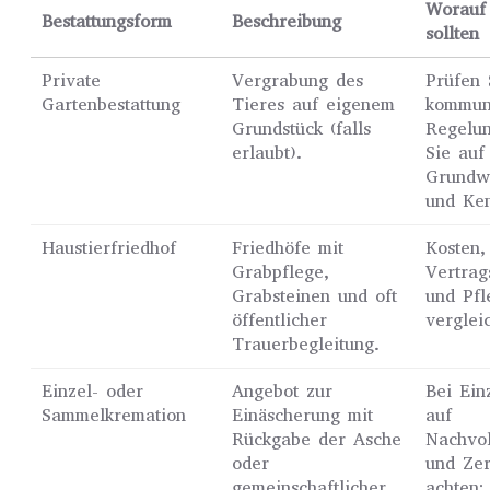
Worauf 
Bestattungsform
Beschreibung
sollten
Private
Vergrabung des
Prüfen 
Gartenbestattung
Tieres auf eigenem
kommun
Grundstück (falls
Regelun
erlaubt).
Sie auf
Grundw
und Ke
Haustierfriedhof
Friedhöfe mit
Kosten,
Grabpflege,
Vertrag
Grabsteinen und oft
und Pfl
öffentlicher
verglei
Trauerbegleitung.
Einzel- oder
Angebot zur
Bei Ein
Sammelkremation
Einäscherung mit
auf
Rückgabe der Asche
Nachvol
oder
und Zer
gemeinschaftlicher
achten;