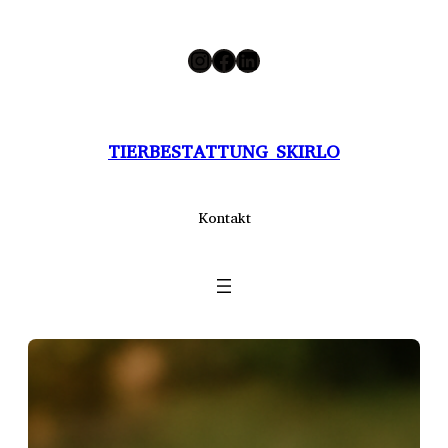
Zum
Instagram
Facebook
LinkedIn
Inhalt
springen
TIERBESTATTUNG SKIRLO
Kontakt